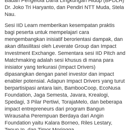
Badan Pengelola Dana Lingkungan Hidup (BPDLH)
Dr. Joko Tri Haryanto, dan Pendiri NTT Muda, Stela
Nau.
Sesi IID Learn memberikan kesempatan praktis
bagi peserta untuk mempelajari cara
mengembangkan inisiatif berorientasi dampak, dan
akan difasilitasi oleh Leverate Group dan Impact
Investment Exchange. Sementara sesi IID Pitch and
Matchmaking adalah sesi khusus di mana para
inisiator yang terkurasi (Impact Drivers)
dipasangkan dengan panel investor dan impact
enabler potensial. Adapun Impact Drivers yang turut
berpartisipasi antara lain, BambooCoop, EcoNusa
Foundation, Jaga Semesta, Javara, Krealogi,
Spedagi, 3 Pilar Pertiwi, TorajaMelo, dan beberapa
impact entrepreneurs dari program Bangun
Wirausaha Perempuan Berdaya dari Angin
Foundation yaitu Kalara Borneo, Riles Lestary,
Tenun.In, dan Timor Moringga.